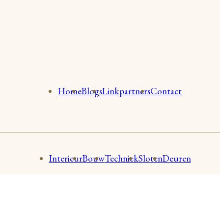
Home
Blogs
Linkpartners
Contact
Interieur
Bouw
Techniek
Sloten
Deuren