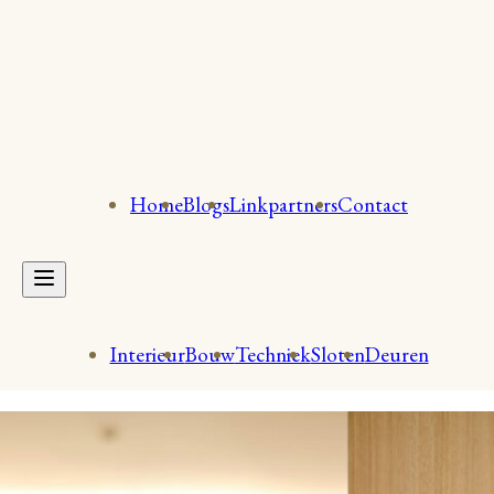
Home
Blogs
Linkpartners
Contact
Interieur
Bouw
Techniek
Sloten
Deuren