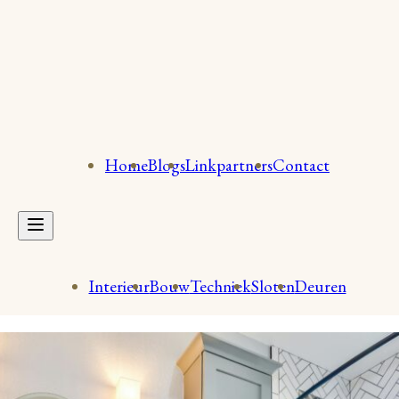
Home
Blogs
Linkpartners
Contact
Interieur
Bouw
Techniek
Sloten
Deuren