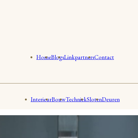
Home
Blogs
Linkpartners
Contact
Interieur
Bouw
Techniek
Sloten
Deuren