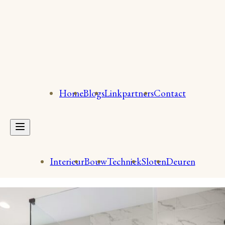
Home
Blogs
Linkpartners
Contact
Interieur
Bouw
Techniek
Sloten
Deuren