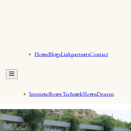
Home
Blogs
Linkpartners
Contact
Interieur
Bouw
Techniek
Sloten
Deuren