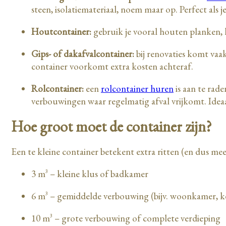
steen, isolatiemateriaal, noem maar op. Perfect als j
Houtcontainer:
gebruik je vooral houten planken,
Gips- of dakafvalcontainer:
bij renovaties komt vaak
container voorkomt extra kosten achteraf.
Rolcontainer:
een
rolcontainer huren
is aan te rade
verbouwingen waar regelmatig afval vrijkomt. Ideaal a
Hoe groot moet de container zijn?
Een te kleine container betekent extra ritten (en dus mee
3 m³ – kleine klus of badkamer
6 m³ – gemiddelde verbouwing (bijv. woonkamer,
10 m³ – grote verbouwing of complete verdieping