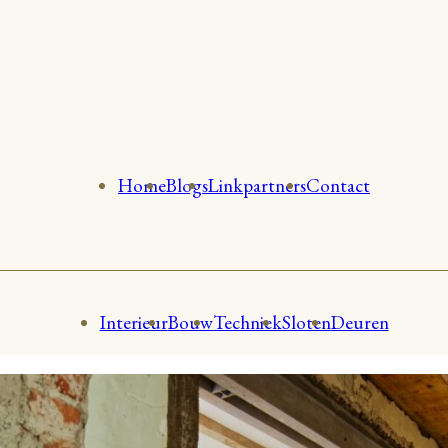
Home
Blogs
Linkpartners
Contact
Interieur
Bouw
Techniek
Sloten
Deuren